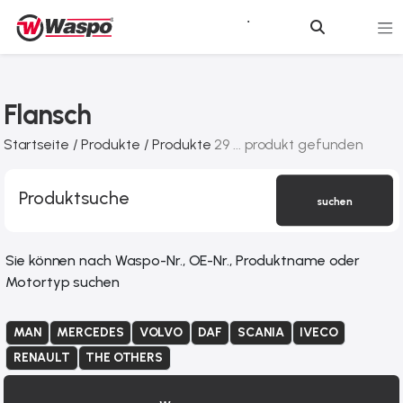
Flansch
Startseite /
Produkte /
Produkte
29 ... produkt gefunden
suchen
Sie können nach Waspo-Nr., OE-Nr., Produktname oder
Motortyp suchen
MAN
MERCEDES
VOLVO
DAF
SCANIA
IVECO
RENAULT
THE OTHERS