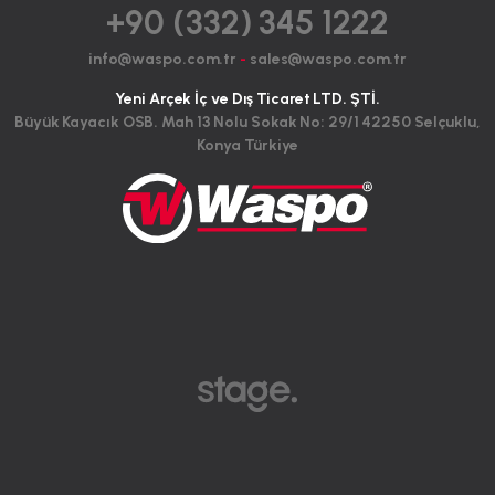
+90 (332) 345 1222
info@waspo.com.tr
-
sales@waspo.com.tr
Yeni Arçek İç ve Dış Ticaret LTD. ŞTİ.
Büyük Kayacık OSB. Mah 13 Nolu Sokak No: 29/1 42250 Selçuklu,
Konya Türkiye