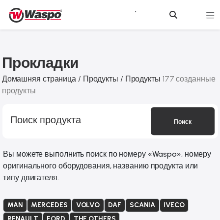
Прокладки
Домашняя страница /
Продукты /
Продукты
177 созданные
продукты
Поиск
Вы можете выполнить поиск по номеру «Waspo», номеру
оригинального оборудования, названию продукта или
типу двигателя.
MAN
MERCEDES
VOLVO
DAF
SCANIA
IVECO
RENAULT
FORD
THE OTHERS