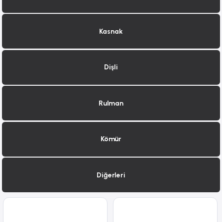
Kasnak
Dişli
Rulman
Kömür
Diğerleri