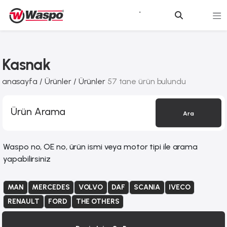
Kasnak
anasayfa /
Ürünler /
Ürünler
57 tane ürün bulundu
Ara
Waspo no, OE no, ürün ismi veya motor tipi ile arama
yapabilirsiniz
MAN
MERCEDES
VOLVO
DAF
SCANIA
IVECO
RENAULT
FORD
THE OTHERS