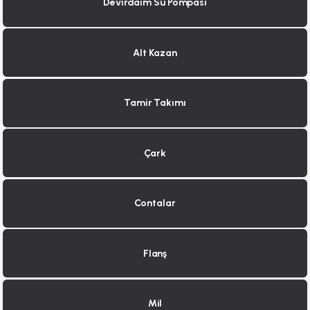
Devirdaim Su Pompası
Alt Kazan
Tamir Takımı
Çark
Contalar
Flanş
Mil