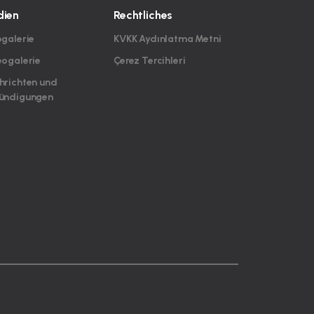
ien
Rechtliches
ogalerie
KVKK Aydınlatma Metni
eogalerie
Çerez Tercihleri
hrichten und
ündigungen