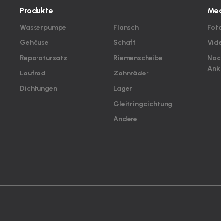
Produkte
Med
Wasserpumpe
Flansch
Fot
Gehäuse
Schaft
Vid
Reparatursatz
Riemenscheibe
Nac
Ank
Laufrad
Zahnräder
Dichtungen
Lager
Gleitringdichtung
Andere