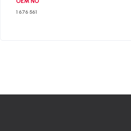
OEM NO
1 676 561