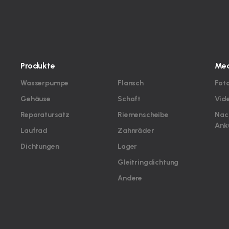
Produkte
Med
Wasserpumpe
Flansch
Fot
Gehäuse
Schaft
Vid
Reparatursatz
Riemenscheibe
Nac
Ank
Laufrad
Zahnräder
Dichtungen
Lager
Gleitringdichtung
Andere