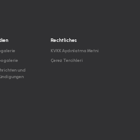
ien
Rechtliches
ogalerie
KVKK Aydınlatma Metni
eogalerie
Çerez Tercihleri
hrichten und
ündigungen