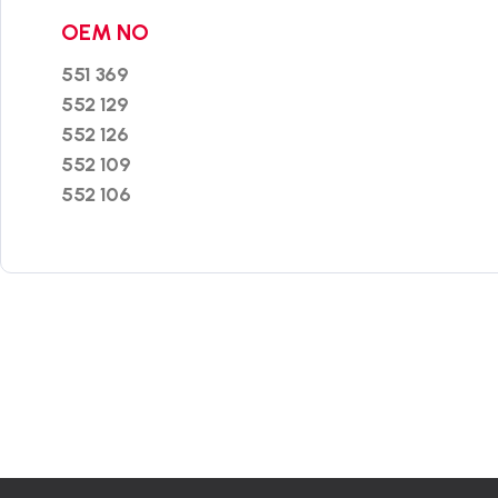
OEM NO
551 369
552 129
552 126
552 109
552 106