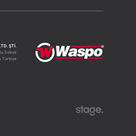
LTD. ŞTİ.
lu Sokak
a Türkiye