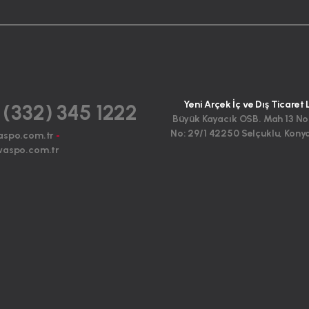
Yeni Arçek İç ve Dış Ticaret 
 (332) 345 1222
Büyük Kayacık OSB. Mah 13 No
No: 29/1 42250 Selçuklu, Kony
aspo.com.tr
-
aspo.com.tr