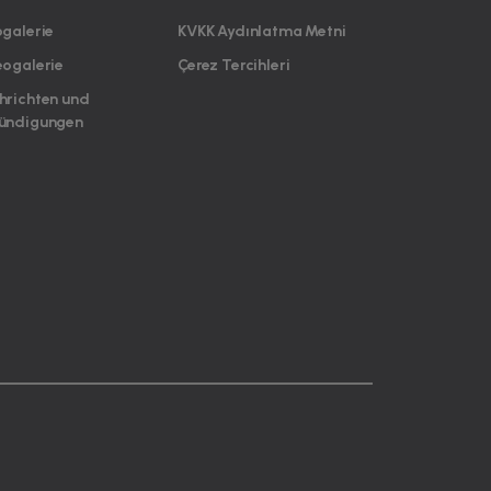
ogalerie
KVKK Aydınlatma Metni
eogalerie
Çerez Tercihleri
hrichten und
ündigungen