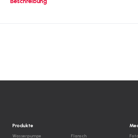
Beschreibung
Produkte
Med
Wasserpumpe
Flansch
Fot