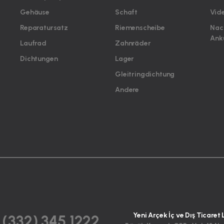
Gehäuse
Schaft
Vid
Reparatursatz
Riemenscheibe
Nac
Ank
Laufrad
Zahnräder
Dichtungen
Lager
Gleitringdichtung
Andere
Yeni Arçek İç ve Dış Ticaret 
 (332) 345 1222