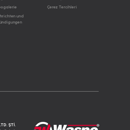
eogalerie
Çerez Tercihleri
hrichten und
ündigungen
LTD. ŞTİ.