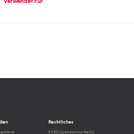
Verwendet Für
ien
Rechtliches
ogalerie
KVKK Aydınlatma Metni