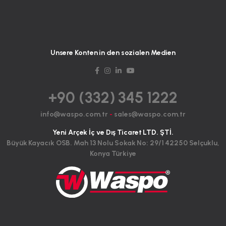
Unsere Konten in den sozialen Medien
+90 (332) 345 1222
info@waspo.com.tr
-
sales@waspo.com.tr
Yeni Arçek İç ve Dış Ticaret LTD. ŞTİ.
Büyük Kayacık OSB. Mah 13 Nolu Sokak No: 29/1 42250 Selçuklu,
Konya Türkiye