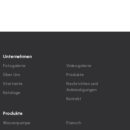
Unternehmen
Fotogalerie
Videogalerie
Über Uns
Produkte
Startseite
Nachrichten und
Ankündigungen
Kataloge
Kontakt
Produkte
Wasserpumpe
Flansch