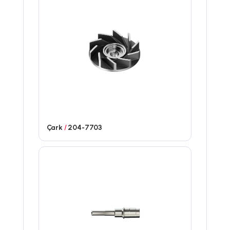
Çark
/
204-7703