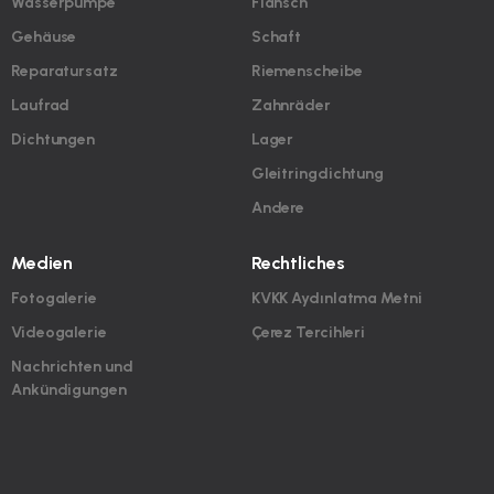
Wasserpumpe
Flansch
Gehäuse
Schaft
Reparatursatz
Riemenscheibe
Laufrad
Zahnräder
Dichtungen
Lager
Gleitringdichtung
Andere
Medien
Rechtliches
Fotogalerie
KVKK Aydınlatma Metni
Videogalerie
Çerez Tercihleri
Nachrichten und
Ankündigungen