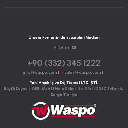
Unsere Konten in den sozialen Medien
+90 (332) 345 1222
info@waspo.com.tr
-
sales@waspo.com.tr
Yeni Arçek İç ve Dış Ticaret LTD. ŞTİ.
Büyük Kayacık OSB. Mah 13 Nolu Sokak No: 29/1 42250 Selçuklu,
Konya Türkiye