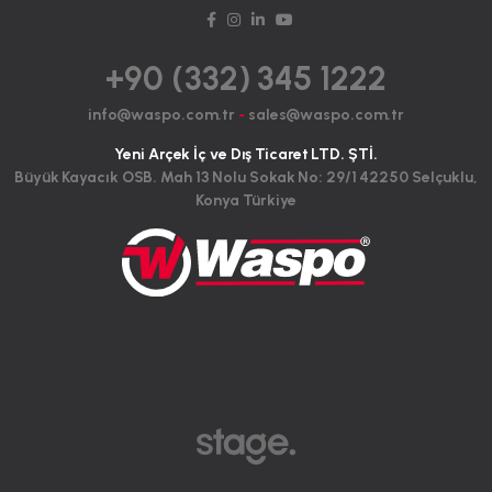
+90 (332) 345 1222
info@waspo.com.tr
-
sales@waspo.com.tr
Yeni Arçek İç ve Dış Ticaret LTD. ŞTİ.
Büyük Kayacık OSB. Mah 13 Nolu Sokak No: 29/1 42250 Selçuklu,
Konya Türkiye