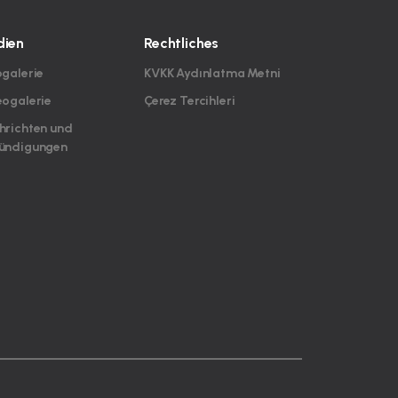
ien
Rechtliches
ogalerie
KVKK Aydınlatma Metni
eogalerie
Çerez Tercihleri
hrichten und
ündigungen