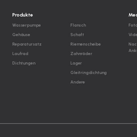
Produkte
Med
Wasserpumpe
Flansch
Fot
Gehäuse
Schaft
Vid
Reparatursatz
Riemenscheibe
Nac
Ank
Laufrad
Zahnräder
Dichtungen
Lager
Gleitringdichtung
Andere