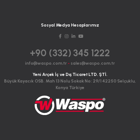
Sosyal Medya Hesaplarımız
+90 (332) 345 1222
info@waspo.com.tr
-
sales@waspo.com.tr
Yeni Arçek İç ve Dış Ticaret LTD. ŞTİ.
Büyük Kayacık OSB. Mah 13 Nolu Sokak No: 29/1 42250 Selçuklu,
Konya Türkiye