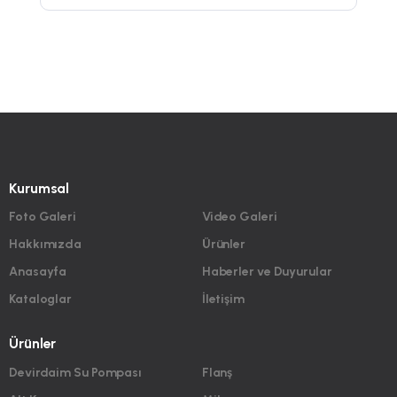
Kurumsal
Foto Galeri
Video Galeri
Hakkımızda
Ürünler
Anasayfa
Haberler ve Duyurular
Kataloglar
İletişim
Ürünler
Devirdaim Su Pompası
Flanş