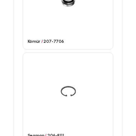
Kömür
/
207-7706
Segman
/
206-8111