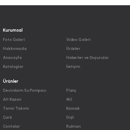
Kurumsal
Foto Galeri
Video Galeri
Hakkımızda
Ürünler
Anasayfa
Haberler ve Duyurular
Kataloglar
İletişim
Ürünler
Devirdaim Su Pompası
Flanş
Alt Kazan
Mil
Tamir Takımı
Kasnak
Çark
Dişli
Contalar
Rulman