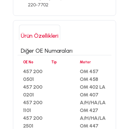
220-7702
Ürün Özellikleri
Diğer OE Numaraları
OE No
Tip
Motor
457 200
OM 457
0501
OM 458
457 200
OM 402 LA
0201
OM 407
457 200
A/H/HA/LA
1101
OM 427
457 200
A/H/HA/LA
2501
OM 447