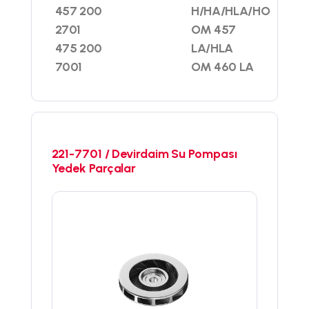
457 200
H/HA/HLA/HO
2701
OM 457
475 200
LA/HLA
7001
OM 460 LA
221-7701 / Devirdaim Su Pompası
Yedek Parçalar