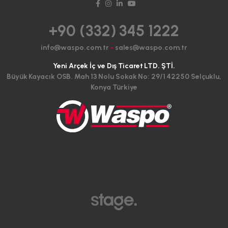
+90 (332) 345 1222
info@waspo.com.tr
-
sales@waspo.com.tr
Yeni Arçek İç ve Dış Ticaret LTD. ŞTİ.
Büyük Kayacık OSB. Mah 13 Nolu Sokak No: 29/1 42250 Selçuklu,
Konya Türkiye