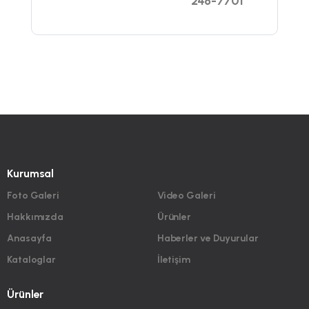
248-7701
Kurumsal
Foto Galeri
Video Galeri
Hakkımızda
Ürünler
Anasayfa
Haberler ve Duyurular
Kataloglar
İletişim
Ürünler