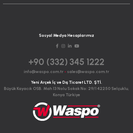
Sosyal Medya Hesaplarımız
+90 (332) 345 1222
info@waspo.com.tr
-
sales@waspo.com.tr
Yeni Arçek İç ve Dış Ticaret LTD. ŞTİ.
Büyük Kayacık OSB. Mah 13 Nolu Sokak No: 29/1 42250 Selçuklu,
Konya Türkiye