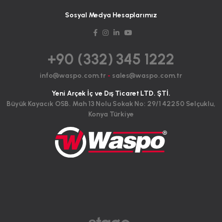
Sosyal Medya Hesaplarımız
+90 (332) 345 1222
info@waspo.com.tr
-
sales@waspo.com.tr
Yeni Arçek İç ve Dış Ticaret LTD. ŞTİ.
Büyük Kayacık OSB. Mah 13 Nolu Sokak No: 29/1 42250 Selçuklu,
Konya Türkiye