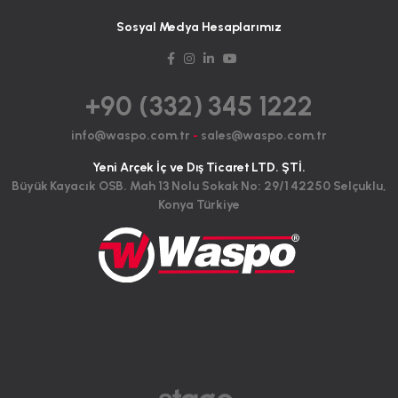
Sosyal Medya Hesaplarımız
+90 (332) 345 1222
info@waspo.com.tr
-
sales@waspo.com.tr
Yeni Arçek İç ve Dış Ticaret LTD. ŞTİ.
Büyük Kayacık OSB. Mah 13 Nolu Sokak No: 29/1 42250 Selçuklu,
Konya Türkiye