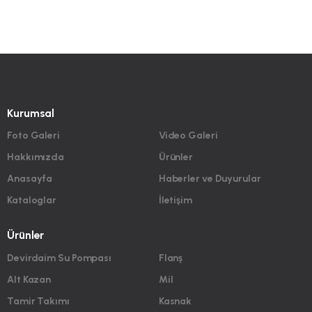
Kurumsal
Foto Galeri
Video Galeri
Hakkımızda
Ürünler
Anasayfa
Haberler ve Duyurular
Kataloglar
İletişim
Ürünler
Devirdaim Su Pompası
Flanş
Alt Kazan
Mil
Tamir Takımı
Kasnak