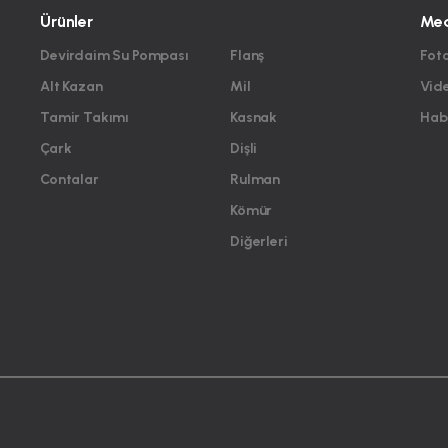
Ürünler
Me
Devirdaim Su Pompası
Flanş
Foto
Alt Kazan
Mil
Vid
Tamir Takımı
Kasnak
Habe
Çark
Dişli
Contalar
Rulman
Kömür
Diğerleri