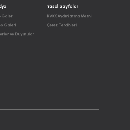
dya
Yasal Sayfalar
 Galeri
KVKK Aydınlatma Metni
eo Galeri
Çerez Tercihleri
rler ve Duyurular