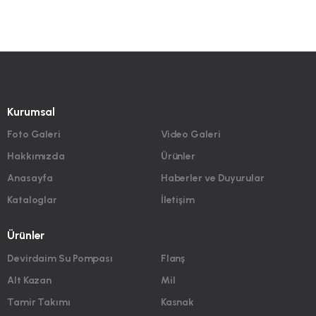
Kurumsal
Foto Galeri
Video Galeri
Hakkımızda
Ürünler
Anasayfa
Haberler ve Duyurular
Kataloglar
İletişim
Ürünler
Devirdaim Su Pompası
Flanş
Alt Kazan
Mil
Tamir Takımı
Kasnak