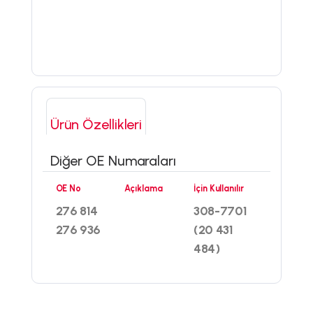
Ürün Özellikleri
Diğer OE Numaraları
OE No
Açıklama
İçin Kullanılır
276 814
308-7701
276 936
(20 431
484)