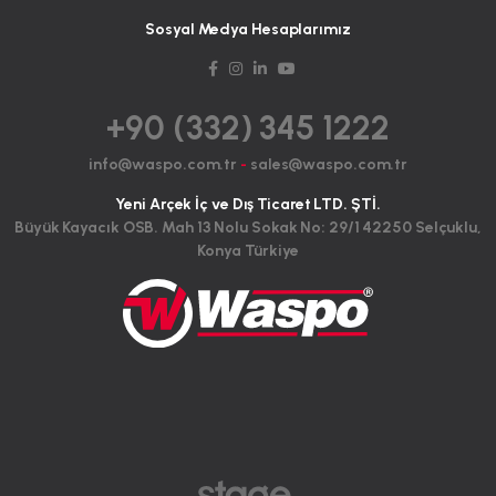
Sosyal Medya Hesaplarımız
+90 (332) 345 1222
info@waspo.com.tr
-
sales@waspo.com.tr
Yeni Arçek İç ve Dış Ticaret LTD. ŞTİ.
Büyük Kayacık OSB. Mah 13 Nolu Sokak No: 29/1 42250 Selçuklu,
Konya Türkiye