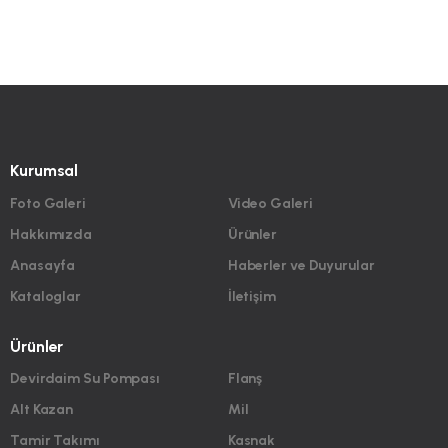
Kurumsal
Foto Galeri
Video Galeri
Hakkımızda
Ürünler
Anasayfa
Haberler ve Duyurular
Kataloglar
İletişim
Ürünler
Devirdaim Su Pompası
Flanş
Alt Kazan
Mil
Tamir Takımı
Kasnak