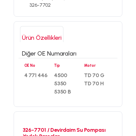
326-7702
Ürün Özellikleri
Diğer OE Numaraları
OE No
Tip
Motor
4 771 446
4500
TD 70 G
5350
TD 70 H
5350 B
326-7701 / Devirdaim Su Pompası