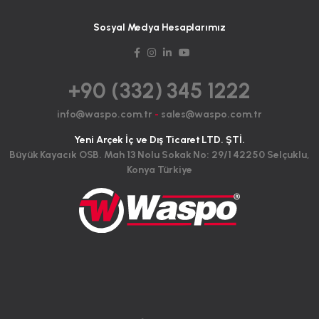
Sosyal Medya Hesaplarımız
+90 (332) 345 1222
info@waspo.com.tr
-
sales@waspo.com.tr
Yeni Arçek İç ve Dış Ticaret LTD. ŞTİ.
Büyük Kayacık OSB. Mah 13 Nolu Sokak No: 29/1 42250 Selçuklu,
Konya Türkiye