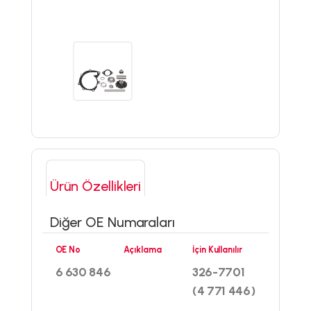
Ürün Özellikleri
Diğer OE Numaraları
OE No
Açıklama
İçin Kullanılır
6 630 846
326-7701
(4 771 446)