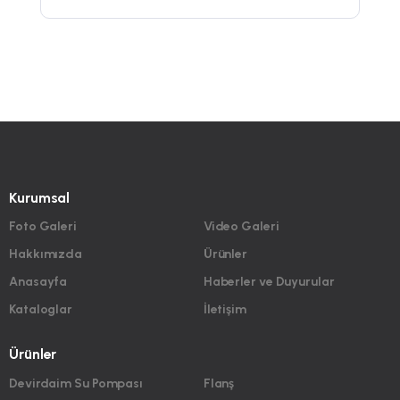
Kurumsal
Foto Galeri
Video Galeri
Hakkımızda
Ürünler
Anasayfa
Haberler ve Duyurular
Kataloglar
İletişim
Ürünler
Devirdaim Su Pompası
Flanş