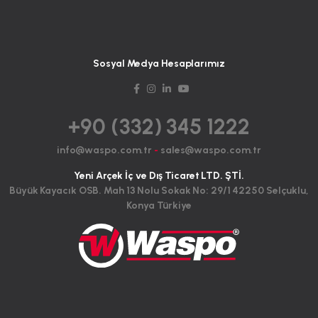
Sosyal Medya Hesaplarımız
+90 (332) 345 1222
info@waspo.com.tr
-
sales@waspo.com.tr
Yeni Arçek İç ve Dış Ticaret LTD. ŞTİ.
Büyük Kayacık OSB. Mah 13 Nolu Sokak No: 29/1 42250 Selçuklu,
Konya Türkiye