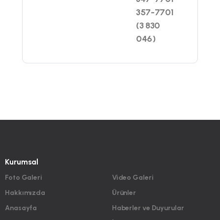
357-7701
(3 830
046)
Kurumsal
Foto Galeri
Video Galeri
Hakkımızda
Ürünler
Anasayfa
Haberler ve Duyurular