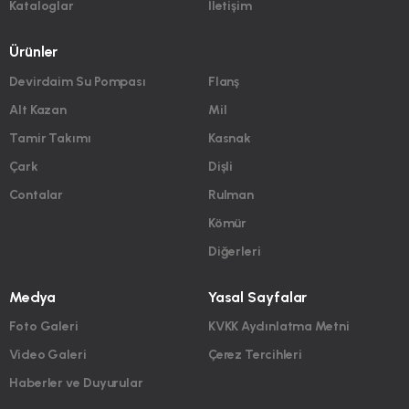
Kataloglar
İletişim
Ürünler
Devirdaim Su Pompası
Flanş
Alt Kazan
Mil
Tamir Takımı
Kasnak
Çark
Dişli
Contalar
Rulman
Kömür
Diğerleri
Medya
Yasal Sayfalar
Foto Galeri
KVKK Aydınlatma Metni
Video Galeri
Çerez Tercihleri
Haberler ve Duyurular