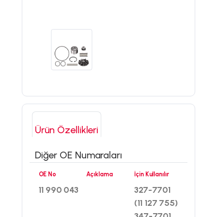
Ürün Özellikleri
Diğer OE Numaraları
OE No
Açıklama
İçin Kullanılır
11 990 043
327-7701
(11 127 755)
347-7701