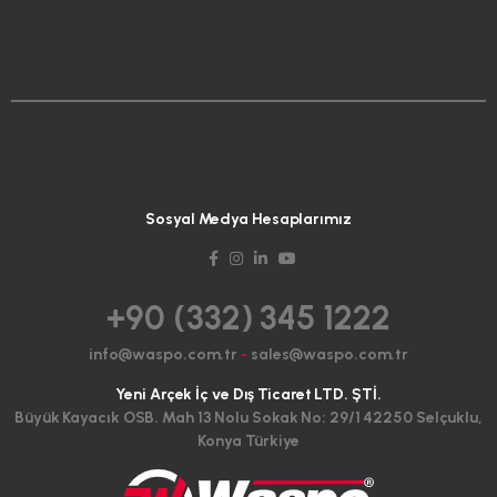
Sosyal Medya Hesaplarımız
+90 (332) 345 1222
info@waspo.com.tr
-
sales@waspo.com.tr
Yeni Arçek İç ve Dış Ticaret LTD. ŞTİ.
Büyük Kayacık OSB. Mah 13 Nolu Sokak No: 29/1 42250 Selçuklu,
Konya Türkiye