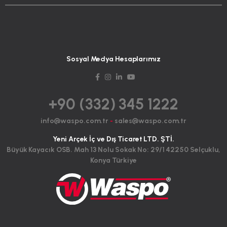
Sosyal Medya Hesaplarımız
+90 (332) 345 1222
info@waspo.com.tr
-
sales@waspo.com.tr
Yeni Arçek İç ve Dış Ticaret LTD. ŞTİ.
Büyük Kayacık OSB. Mah 13 Nolu Sokak No: 29/1 42250 Selçuklu,
Konya Türkiye