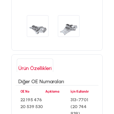
Ürün Özellikleri
Diğer OE Numaraları
OE No
Açıklama
İçin Kullanılır
22 195 476
313-7701
20 539 530
(20 744
939)