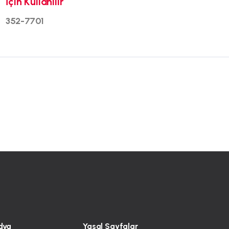
İçin Kullanılır
352-7701
dya
Yasal Sayfalar