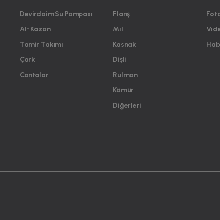
Devirdaim Su Pompası
Flanş
Foto
Alt Kazan
Mil
Vid
Tamir Takımı
Kasnak
Habe
Çark
Dişli
Contalar
Rulman
Kömür
Diğerleri