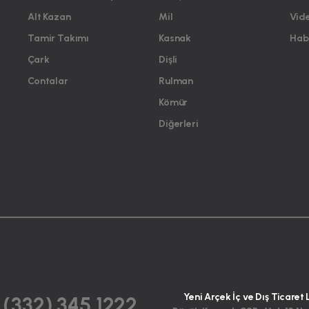
Alt Kazan
Mil
Vid
Tamir Takımı
Kasnak
Habe
Çark
Dişli
Contalar
Rulman
Kömür
Diğerleri
Yeni Arçek İç ve Dış Ticaret 
 (332) 345 1222