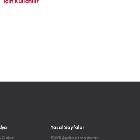
İçin Kullanılır
dya
Yasal Sayfalar
 Galeri
KVKK Aydınlatma Metni