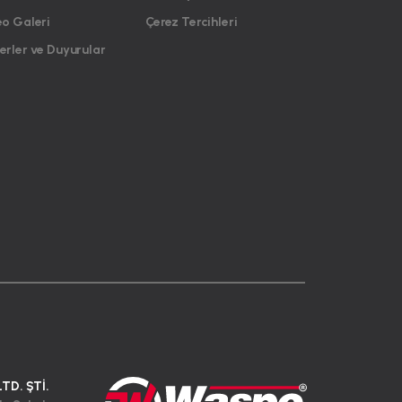
eo Galeri
Çerez Tercihleri
rler ve Duyurular
LTD. ŞTİ.