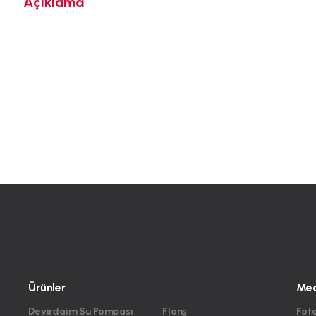
Açıklama
Ürünler
Me
Devirdaim Su Pompası
Flanş
Foto