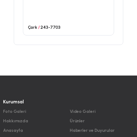
Çark
/
243-7703
Kurumsal
Foto Galeri
Video Galeri
Hakkımızda
Ürünler
Anasayfa
Haberler ve Duyurular