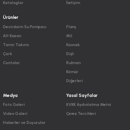
Kataloglar
İletişim
Ürünler
Devirdaim Su Pompası
Flanş
Alt Kazan
Mil
Tamir Takımı
Kasnak
Çark
Dişli
Contalar
Rulman
Kömür
Diğerleri
Medya
Yasal Sayfalar
Foto Galeri
KVKK Aydınlatma Metni
Video Galeri
Çerez Tercihleri
Haberler ve Duyurular