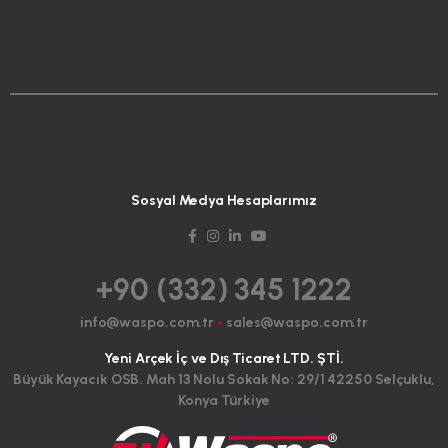
Sosyal Medya Hesaplarımız
+90 (332) 345 1222
info@waspo.com.tr
-
sales@waspo.com.tr
Yeni Arçek İç ve Dış Ticaret LTD. ŞTİ.
Büyük Kayacık OSB. Mah 13 Nolu Sokak No: 29/1 42250 Selçuklu,
Konya Türkiye