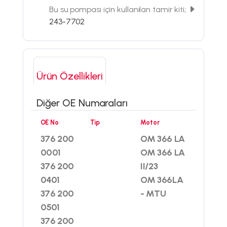
Bu su pompası için kullanılan tamir kiti;
243-7702
Ürün Özellikleri
Diğer OE Numaraları
OE No
Tip
Motor
376 200
OM 366 LA
0001
OM 366 LA
376 200
II/23
0401
OM 366LA
376 200
- MTU
0501
376 200