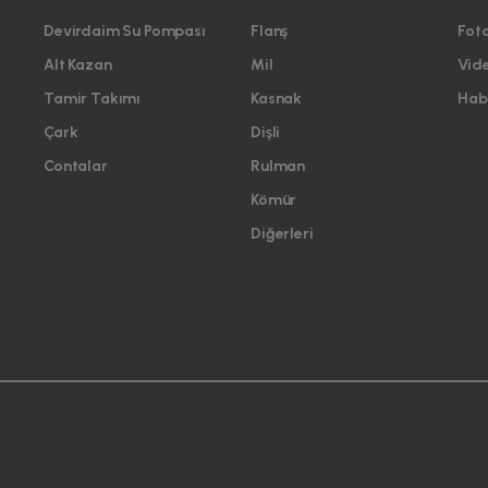
Devirdaim Su Pompası
Flanş
Foto
Alt Kazan
Mil
Vid
Tamir Takımı
Kasnak
Habe
Çark
Dişli
Contalar
Rulman
Kömür
Diğerleri