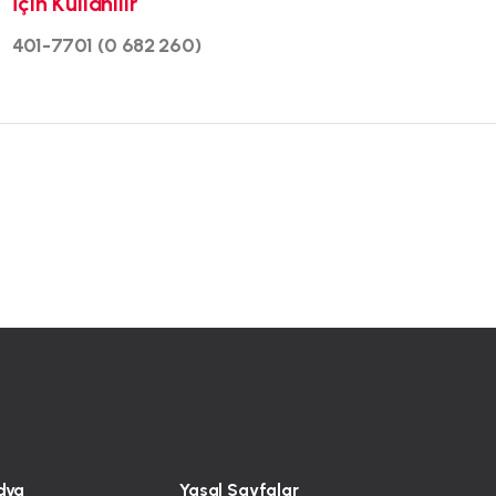
İçin Kullanılır
401-7701 (0 682 260)
dya
Yasal Sayfalar