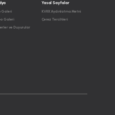
dya
Yasal Sayfalar
 Galeri
KVKK Aydınlatma Metni
eo Galeri
Çerez Tercihleri
rler ve Duyurular