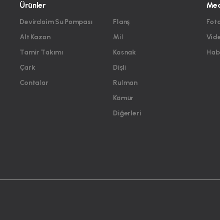
Ürünler
Me
Devirdaim Su Pompası
Flanş
Foto
Alt Kazan
Mil
Vid
Tamir Takımı
Kasnak
Habe
Çark
Dişli
Contalar
Rulman
Kömür
Diğerleri