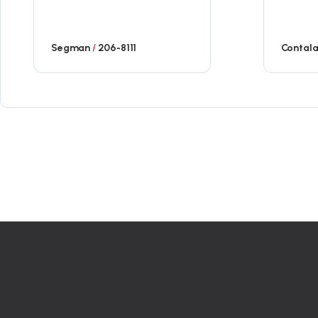
Segman
/
206-8111
Contal