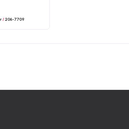
ar
/
206-7709