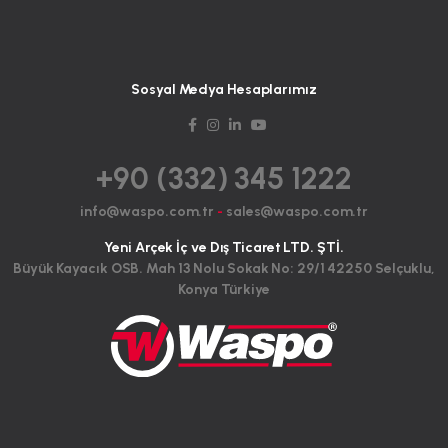
Sosyal Medya Hesaplarımız
+90 (332) 345 1222
info@waspo.com.tr
-
sales@waspo.com.tr
Yeni Arçek İç ve Dış Ticaret LTD. ŞTİ.
Büyük Kayacık OSB. Mah 13 Nolu Sokak No: 29/1 42250 Selçuklu,
Konya Türkiye