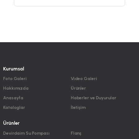
Kurumsal
Foto Galeri
Video Galeri
Hakkımızda
Ürünler
Anasayfa
Haberler ve Duyurular
Kataloglar
İletişim
Ürünler
Devirdaim Su Pompası
Flanş