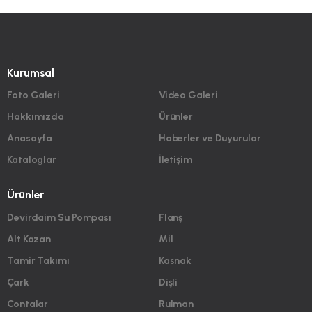
Kurumsal
Foto Galeri
Video Galeri
Hakkımızda
Ürünler
Anasayfa
Haberler ve Duyurular
Kataloglar
İletişim
Ürünler
Devirdaim Su Pompası
Flanş
Alt Kazan
Mil
Tamir Takımı
Kasnak
Çark
Dişli
Contalar
Rulman