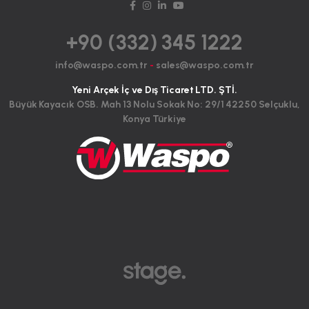
+90 (332) 345 1222
info@waspo.com.tr
-
sales@waspo.com.tr
Yeni Arçek İç ve Dış Ticaret LTD. ŞTİ.
Büyük Kayacık OSB. Mah 13 Nolu Sokak No: 29/1 42250 Selçuklu,
Konya Türkiye