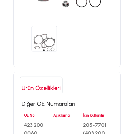
Ürün Özellikleri
Diğer OE Numaraları
OE No
Açıklama
İçin Kullanılır
423 200
205-7701
0060
(403 200