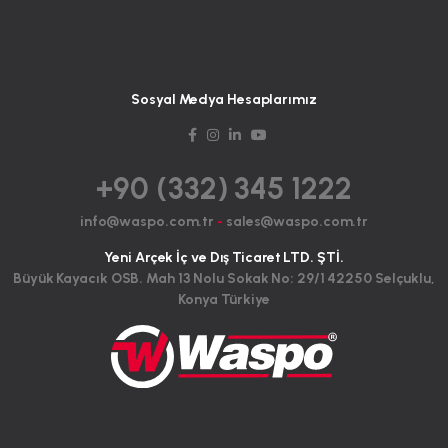
Sosyal Medya Hesaplarımız
+90 (332) 345 1222
info@waspo.com.tr
-
sales@waspo.com.tr
Yeni Arçek İç ve Dış Ticaret LTD. ŞTİ.
Büyük Kayacık OSB. Mah 13 Nolu Sokak No: 29/1 42250 Selçuklu,
Konya Türkiye