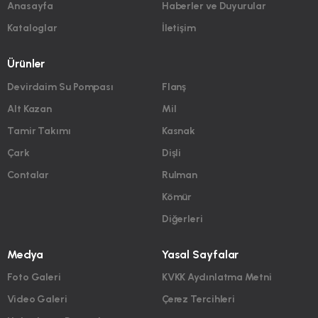
Anasayfa
Haberler ve Duyurular
Kataloglar
İletişim
Ürünler
Devirdaim Su Pompası
Flanş
Alt Kazan
Mil
Tamir Takımı
Kasnak
Çark
Dişli
Contalar
Rulman
Kömür
Diğerleri
Medya
Yasal Sayfalar
Foto Galeri
KVKK Aydınlatma Metni
Video Galeri
Çerez Tercihleri