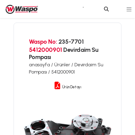
Waspo No:
235-7701
5412000901
Devirdaim Su
Pompası
anasayfa /
Ürünler /
Devirdaim Su
Pompası /
5412000901
Ürün Detayı