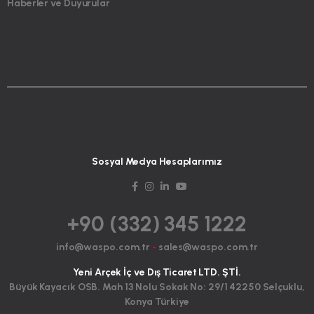
Haberler ve Duyurular
Sosyal Medya Hesaplarımız
+90 (332) 345 1222
info@waspo.com.tr
-
sales@waspo.com.tr
Yeni Arçek İç ve Dış Ticaret LTD. ŞTİ.
Büyük Kayacık OSB. Mah 13 Nolu Sokak No: 29/1 42250 Selçuklu,
Konya Türkiye