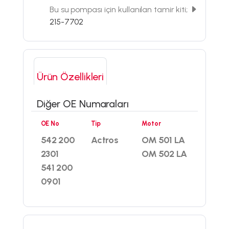
Bu su pompası için kullanılan tamir kiti;
215-7702
Ürün Özellikleri
Diğer OE Numaraları
OE No
Tip
Motor
542 200
Actros
OM 501 LA
2301
OM 502 LA
541 200
0901