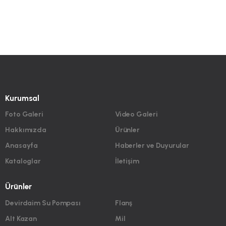
Kurumsal
Foto Galeri
Video Galeri
Hakkımızda
Ürünler
Anasayfa
Haberler ve Duyurular
Kataloglar
İletişim
Ürünler
Devirdaim Su Pompası
Flanş
Alt Kazan
Mil