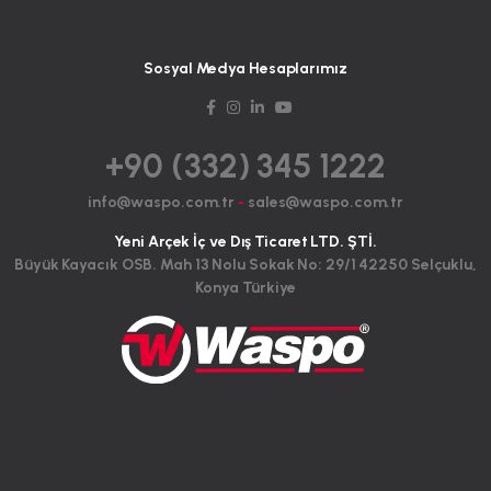
Sosyal Medya Hesaplarımız
+90 (332) 345 1222
info@waspo.com.tr
-
sales@waspo.com.tr
Yeni Arçek İç ve Dış Ticaret LTD. ŞTİ.
Büyük Kayacık OSB. Mah 13 Nolu Sokak No: 29/1 42250 Selçuklu,
Konya Türkiye