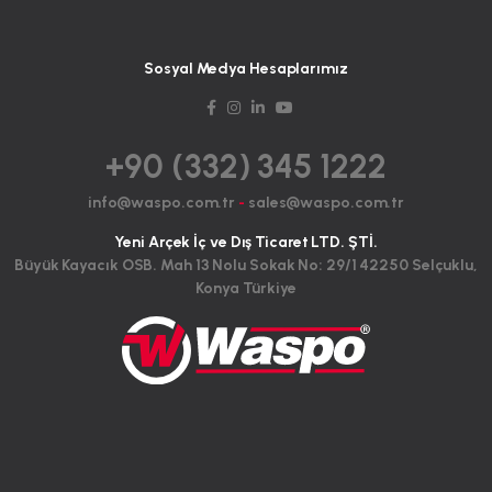
Sosyal Medya Hesaplarımız
+90 (332) 345 1222
info@waspo.com.tr
-
sales@waspo.com.tr
Yeni Arçek İç ve Dış Ticaret LTD. ŞTİ.
Büyük Kayacık OSB. Mah 13 Nolu Sokak No: 29/1 42250 Selçuklu,
Konya Türkiye