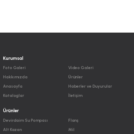
Kurumsal
Foto Galeri
Video Galeri
Hakkımızda
Ürünler
Anasayfa
Haberler ve Duyurular
Kataloglar
İletişim
Ürünler
Devirdaim Su Pompası
Flanş
Alt Kazan
Mil