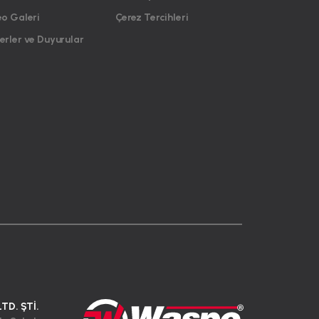
eo Galeri
Çerez Tercihleri
rler ve Duyurular
LTD. ŞTİ.