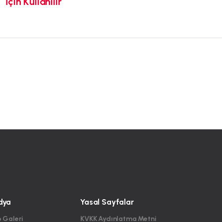
İçin Kullanılır
dya
Yasal Sayfalar
 Galeri
KVKK Aydınlatma Metni