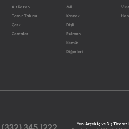
Alt Kazan
Mil
Vid
Tamir Takımı
Kasnak
Habe
Çark
Dişli
Contalar
Rulman
Kömür
Diğerleri
Yeni Arçek İç ve Dış Ticaret 
 (332) 345 1222