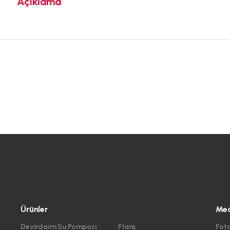
Açıklama
Ürünler
Me
Devirdaim Su Pompası
Flanş
Foto