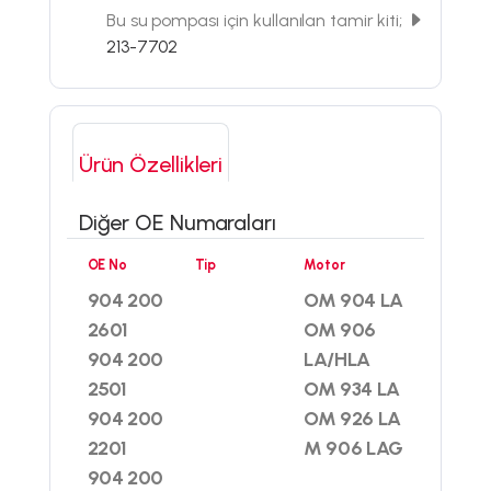
Bu su pompası için kullanılan tamir kiti;
213-7702
Ürün Özellikleri
Diğer OE Numaraları
OE No
Tip
Motor
904 200
OM 904 LA
2601
OM 906
904 200
LA/HLA
2501
OM 934 LA
904 200
OM 926 LA
2201
M 906 LAG
904 200