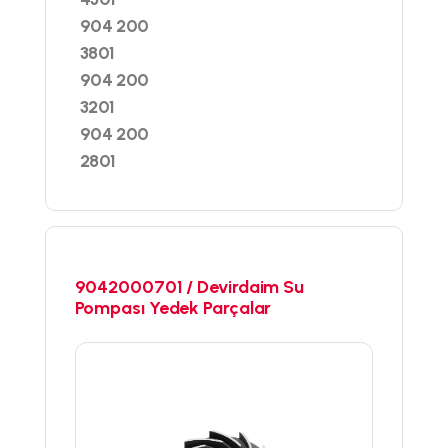
904 200
3801
904 200
3201
904 200
2801
9042000701 / Devirdaim Su
Pompası Yedek Parçalar