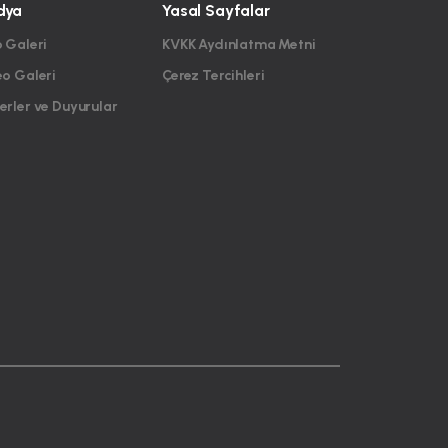
dya
Yasal Sayfalar
 Galeri
KVKK Aydınlatma Metni
eo Galeri
Çerez Tercihleri
rler ve Duyurular