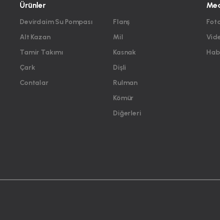
Ürünler
Me
Devirdaim Su Pompası
Flanş
Foto
Alt Kazan
Mil
Vid
Tamir Takımı
Kasnak
Habe
Çark
Dişli
Contalar
Rulman
Kömür
Diğerleri