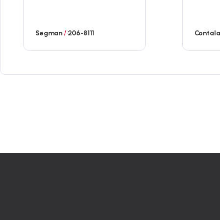
Segman
/
206-8111
Contal