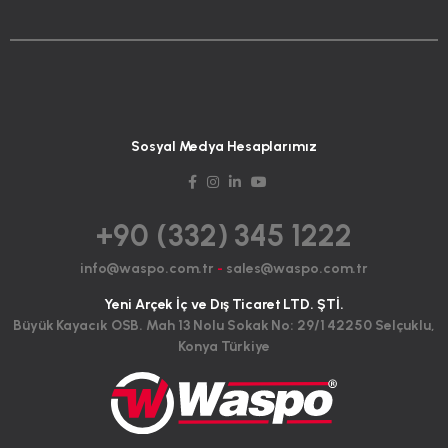
Sosyal Medya Hesaplarımız
+90 (332) 345 1222
info@waspo.com.tr
-
sales@waspo.com.tr
Yeni Arçek İç ve Dış Ticaret LTD. ŞTİ.
Büyük Kayacık OSB. Mah 13 Nolu Sokak No: 29/1 42250 Selçuklu,
Konya Türkiye