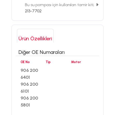
Bu su pompası için kullanılan tamir kiti;
213-7702
Ürün Özellikleri
Diğer OE Numaraları
OE No
Tip
Motor
906 200
6401
906 200
6101
906 200
5801