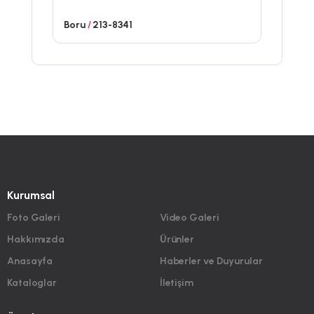
Boru
/
213-8341
Kurumsal
Foto Galeri
Video Galeri
Hakkımızda
Ürünler
Anasayfa
Haberler ve Duyurular
Kataloglar
İletişim