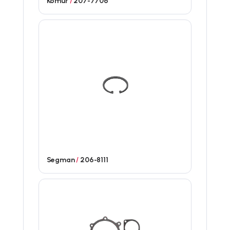
Kömür
/
207-7706
Segman
/
206-8111