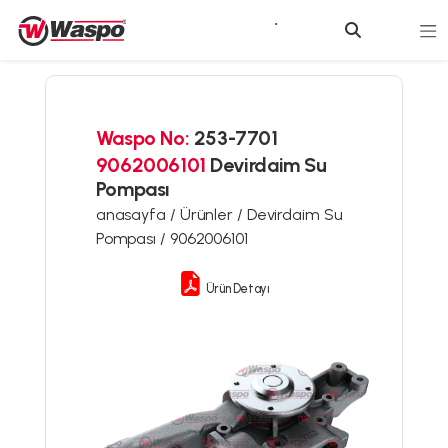
Waspo No:
253-7701
9062006101
Devirdaim Su
Pompası
anasayfa /
Ürünler /
Devirdaim Su
Pompası /
9062006101
Ürün Detayı