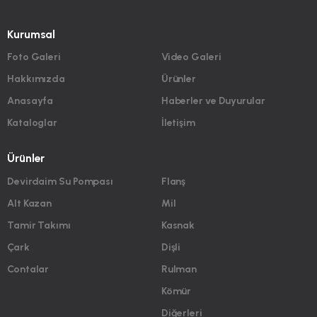
Kurumsal
Foto Galeri
Video Galeri
Hakkımızda
Ürünler
Anasayfa
Haberler ve Duyurular
Kataloglar
İletişim
Ürünler
Devirdaim Su Pompası
Flanş
Alt Kazan
Mil
Tamir Takımı
Kasnak
Çark
Dişli
Contalar
Rulman
Kömür
Diğerleri