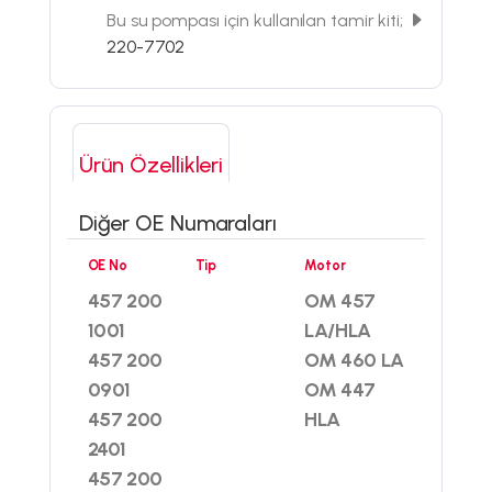
Bu su pompası için kullanılan tamir kiti;
220-7702
Ürün Özellikleri
Diğer OE Numaraları
OE No
Tip
Motor
457 200
OM 457
1001
LA/HLA
457 200
OM 460 LA
0901
OM 447
457 200
HLA
2401
457 200