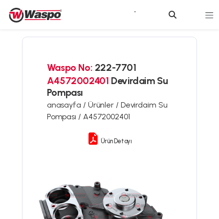
Waspo No:
222-7701
A4572002401
Devirdaim Su
Pompası
anasayfa /
Ürünler /
Devirdaim Su
Pompası /
A4572002401
Ürün Detayı