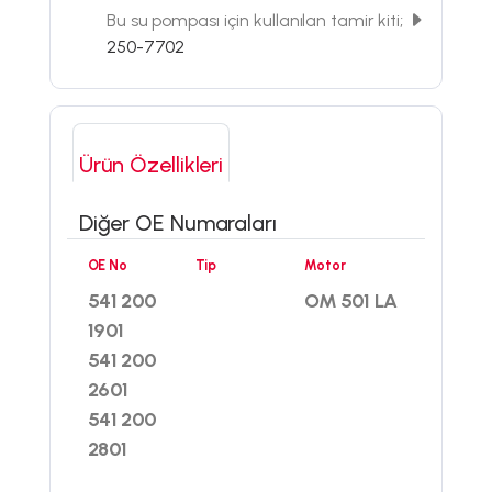
Bu su pompası için kullanılan tamir kiti;
250-7702
Ürün Özellikleri
Diğer OE Numaraları
OE No
Tip
Motor
541 200
OM 501 LA
1901
541 200
2601
541 200
2801