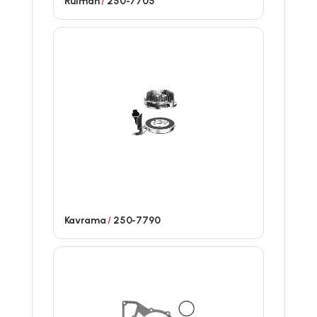
Rulman
/
250-7705
Kavrama
/
250-7790