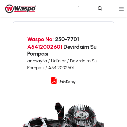
Waspo No:
250-7701
A5412002601
Devirdaim Su
Pompası
anasayfa /
Ürünler /
Devirdaim Su
Pompası /
A5412002601
Ürün Detayı