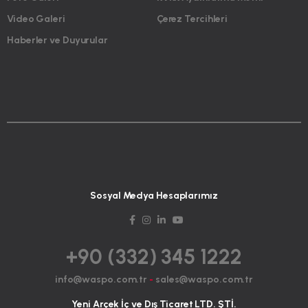
Video Galeri
Çerez Tercihleri
Haberler ve Duyurular
Sosyal Medya Hesaplarımız
+90 (332) 345 1222
info@waspo.com.tr
-
sales@waspo.com.tr
Yeni Arçek İç ve Dış Ticaret LTD. ŞTİ.