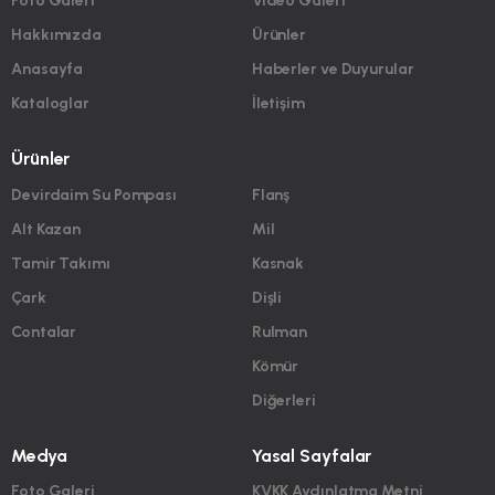
Foto Galeri
Video Galeri
Hakkımızda
Ürünler
Anasayfa
Haberler ve Duyurular
Kataloglar
İletişim
Ürünler
Devirdaim Su Pompası
Flanş
Alt Kazan
Mil
Tamir Takımı
Kasnak
Çark
Dişli
Contalar
Rulman
Kömür
Diğerleri
Medya
Yasal Sayfalar
Foto Galeri
KVKK Aydınlatma Metni