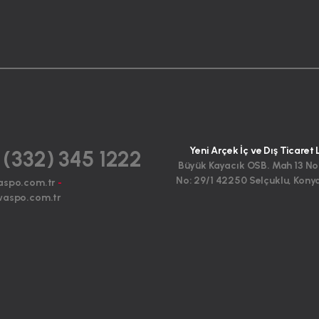
Yeni Arçek İç ve Dış Ticaret 
 (332) 345 1222
Büyük Kayacık OSB. Mah 13 No
No: 29/1 42250 Selçuklu, Kony
aspo.com.tr
-
aspo.com.tr