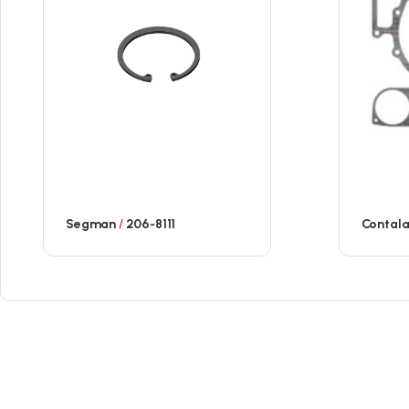
Segman
/
206-8111
Contal