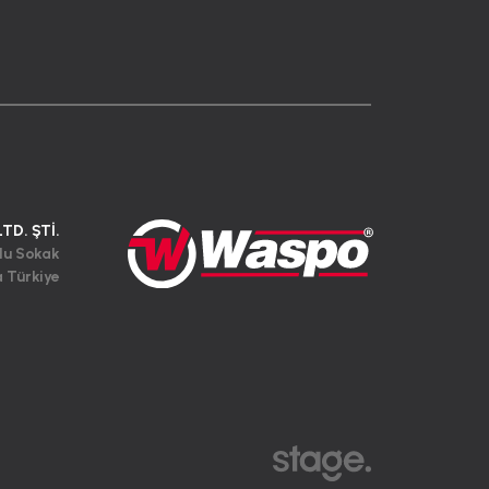
LTD. ŞTİ.
lu Sokak
a Türkiye