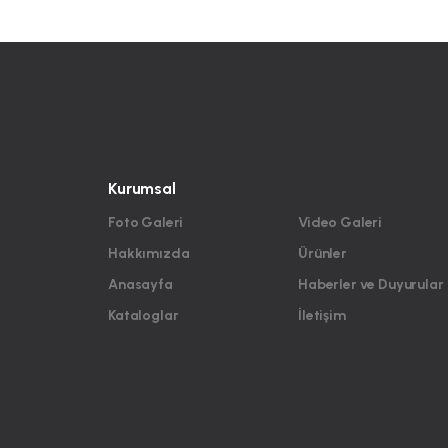
Kurumsal
Foto Galeri
Video Galeri
Hakkımızda
Ürünler
Anasayfa
Haberler ve Duyurular
Kataloglar
İletişim