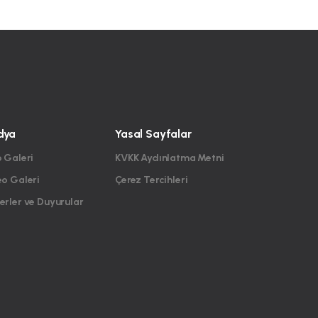
dya
Yasal Sayfalar
 Galeri
KVKK Aydınlatma Metni
eo Galeri
Çerez Tercihleri
rler ve Duyurular