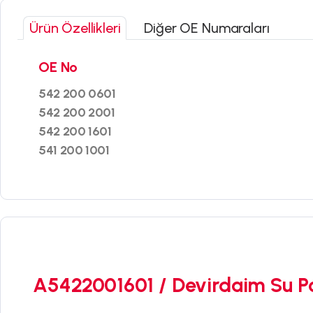
Ürün Özellikleri
Diğer OE Numaraları
OE No
542 200 0601
542 200 2001
542 200 1601
541 200 1001
A5422001601 / Devirdaim Su P