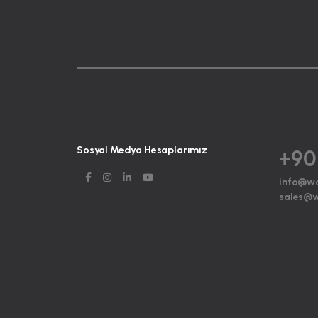
Sosyal Medya Hesaplarımız
+90
info@w
sales@w