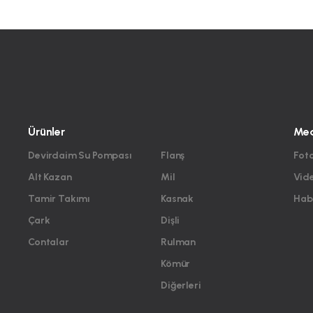
Ürünler
Me
Devirdaim Su Pompası
Flanş
Foto
Alt Kazan
Mil
Vid
Tamir Takımı
Kasnak
Habe
Çark
Dişli
Contalar
Rulman
Kömür
Diğerleri