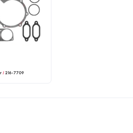
ar
/
216-7709