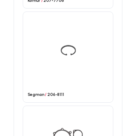
Kömür
/
207-7706
Segman
/
206-8111