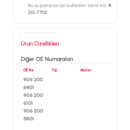
Bu su pompası için kullanılan tamir kiti;
213-7702
Ürün Özellikleri
Diğer OE Numaraları
OE No
Tip
Motor
906 200
6401
906 200
6101
906 200
5801