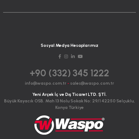
Sosyal Medya Hesaplarımız
+90 (332) 345 1222
info@waspo.com.tr
-
sales@waspo.com.tr
Yeni Arçek İç ve Dış Ticaret LTD. ŞTİ.
Büyük Kayacık OSB. Mah 13 Nolu Sokak No: 29/1 42250 Selçuklu,
Konya Türkiye