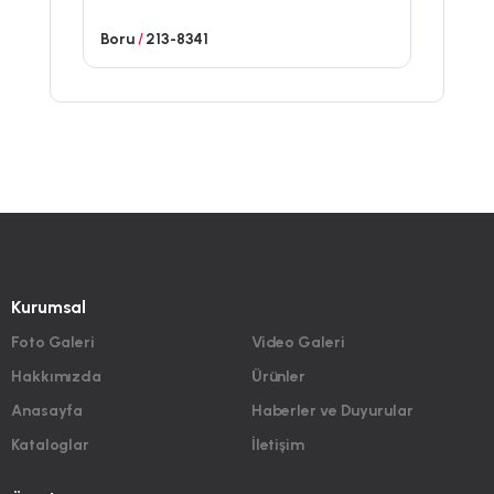
Boru
/
213-8341
Kurumsal
Foto Galeri
Video Galeri
Hakkımızda
Ürünler
Anasayfa
Haberler ve Duyurular
Kataloglar
İletişim