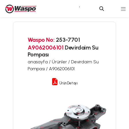
Waspo No:
253-7701
A9062006101
Devirdaim Su
Pompası
anasayfa /
Ürünler /
Devirdaim Su
Pompası /
A9062006101
Ürün Detayı