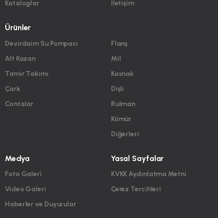
Kataloglar
İletişim
Ürünler
Devirdaim Su Pompası
Flanş
Alt Kazan
Mil
Tamir Takımı
Kasnak
Çark
Dişli
Contalar
Rulman
Kömür
Diğerleri
Medya
Yasal Sayfalar
Foto Galeri
KVKK Aydınlatma Metni
Video Galeri
Çerez Tercihleri
Haberler ve Duyurular