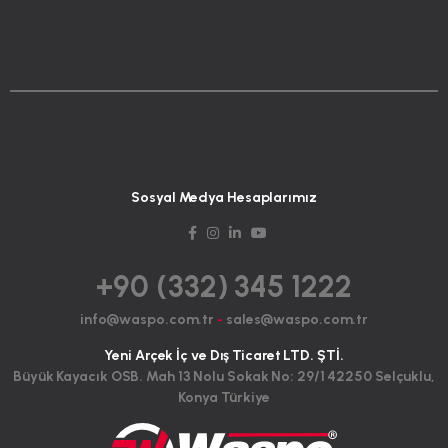
Sosyal Medya Hesaplarımız
+90 (332) 345 1222
info@waspo.com.tr
-
sales@waspo.com.tr
Yeni Arçek İç ve Dış Ticaret LTD. ŞTİ.
Büyük Kayacık OSB. Mah 13 Nolu Sokak No: 29/1 42250 Selçuklu,
Konya Türkiye