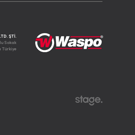
LTD. ŞTİ.
lu Sokak
a Türkiye