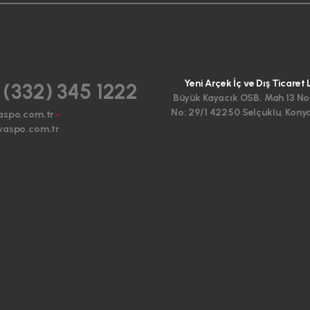
Yeni Arçek İç ve Dış Ticaret 
 (332) 345 1222
Büyük Kayacık OSB. Mah 13 No
No: 29/1 42250 Selçuklu, Kony
aspo.com.tr
-
aspo.com.tr