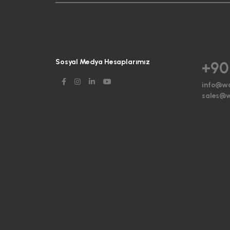
Sosyal Medya Hesaplarımız
+90
info@w
sales@w