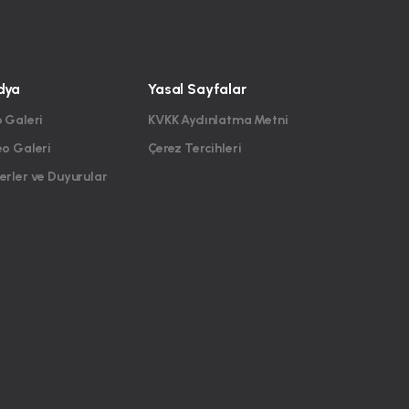
dya
Yasal Sayfalar
 Galeri
KVKK Aydınlatma Metni
eo Galeri
Çerez Tercihleri
rler ve Duyurular