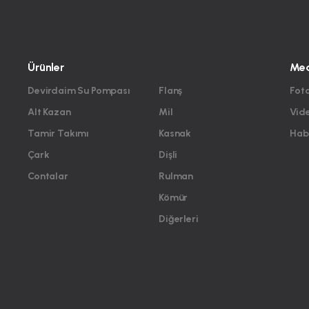
Ürünler
Me
Devirdaim Su Pompası
Flanş
Foto
Alt Kazan
Mil
Vid
Tamir Takımı
Kasnak
Habe
Çark
Dişli
Contalar
Rulman
Kömür
Diğerleri