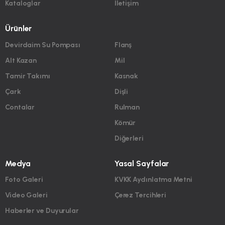
Kataloglar
İletişim
Ürünler
Devirdaim Su Pompası
Flanş
Alt Kazan
Mil
Tamir Takımı
Kasnak
Çark
Dişli
Contalar
Rulman
Kömür
Diğerleri
Medya
Yasal Sayfalar
Foto Galeri
KVKK Aydınlatma Metni
Video Galeri
Çerez Tercihleri
Haberler ve Duyurular