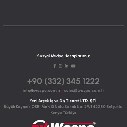
Sosyal Medya Hesaplarımız
+90 (332) 345 1222
info@waspo.com.tr
-
sales@waspo.com.tr
Yeni Arçek İç ve Dış Ticaret LTD. ŞTİ.
Büyük Kayacık OSB. Mah 13 Nolu Sokak No: 29/1 42250 Selçuklu,
Konya Türkiye