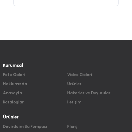
Kurumsal
Foto Galeri
Video Galeri
Hakkımızda
Ürünler
Anasayfa
Haberler ve Duyurular
Kataloglar
İletişim
Ürünler
Devirdaim Su Pompası
Flanş