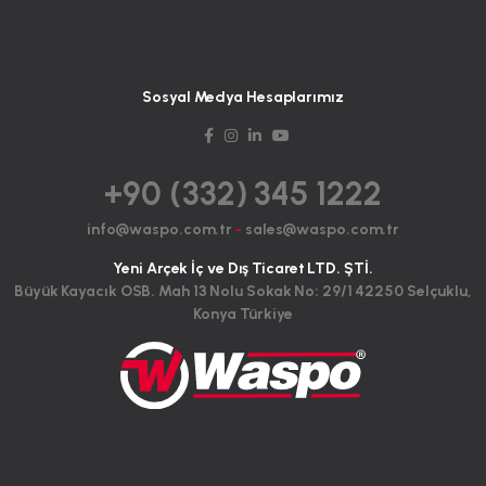
Sosyal Medya Hesaplarımız
+90 (332) 345 1222
info@waspo.com.tr
-
sales@waspo.com.tr
Yeni Arçek İç ve Dış Ticaret LTD. ŞTİ.
Büyük Kayacık OSB. Mah 13 Nolu Sokak No: 29/1 42250 Selçuklu,
Konya Türkiye