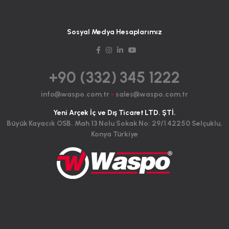
Sosyal Medya Hesaplarımız
+90 (332) 345 1222
info@waspo.com.tr
-
sales@waspo.com.tr
Yeni Arçek İç ve Dış Ticaret LTD. ŞTİ.
Büyük Kayacık OSB. Mah 13 Nolu Sokak No: 29/1 42250 Selçuklu,
Konya Türkiye