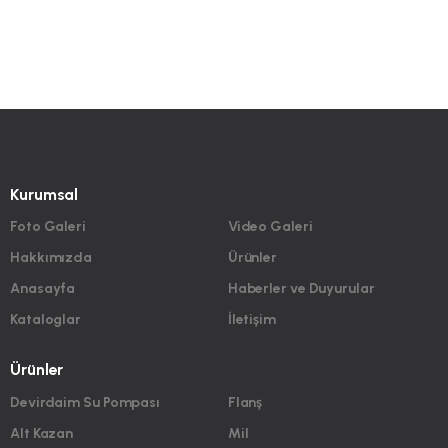
Kurumsal
Foto Galeri
Video Galeri
Hakkımızda
Ürünler
Anasayfa
Haberler ve Duyurular
Kataloglar
İletişim
Ürünler
Devirdaim Su Pompası
Flanş
Alt Kazan
Mil