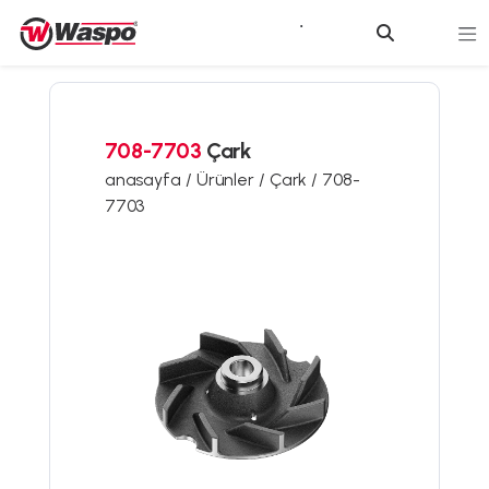
708-7703
Çark
anasayfa /
Ürünler /
Çark /
708-
7703