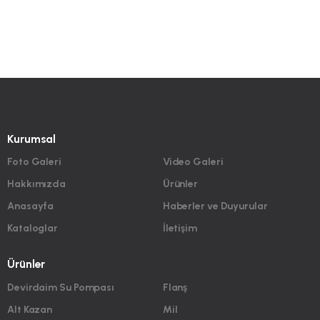
Kurumsal
Foto Galeri
Video Galeri
Hakkımızda
Ürünler
Anasayfa
Haberler ve Duyurular
Kataloglar
İletişim
Ürünler
Devirdaim Su Pompası
Flanş
Alt Kazan
Mil