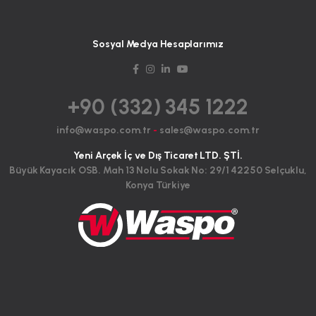
Sosyal Medya Hesaplarımız
+90 (332) 345 1222
info@waspo.com.tr
-
sales@waspo.com.tr
Yeni Arçek İç ve Dış Ticaret LTD. ŞTİ.
Büyük Kayacık OSB. Mah 13 Nolu Sokak No: 29/1 42250 Selçuklu,
Konya Türkiye