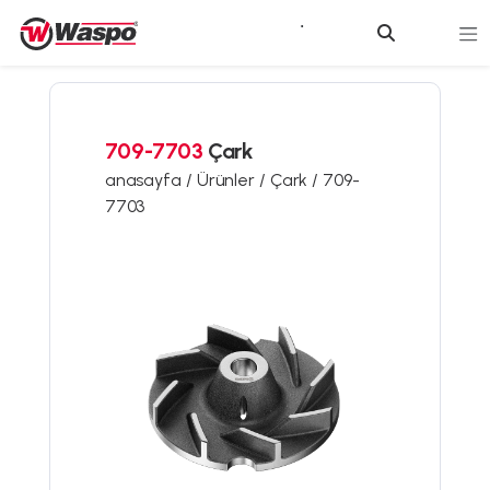
709-7703
Çark
anasayfa /
Ürünler /
Çark /
709-
7703