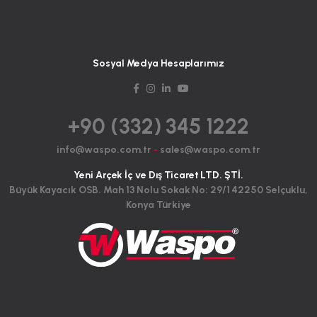
Sosyal Medya Hesaplarımız
+90 (332) 345 1222
info@waspo.com.tr
-
sales@waspo.com.tr
Yeni Arçek İç ve Dış Ticaret LTD. ŞTİ.
Büyük Kayacık OSB. Mah 13 Nolu Sokak No: 29/1 42250 Selçuklu,
Konya Türkiye