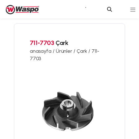
711-7703
Çark
anasayfa /
Ürünler /
Çark /
711-
7703