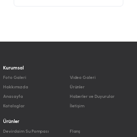
Kurumsal
Foto Galeri
Video Galeri
Hakkımızda
Ürünler
Anasayfa
Haberler ve Duyurular
Kataloglar
İletişim
Ürünler
Devirdaim Su Pompası
Flanş